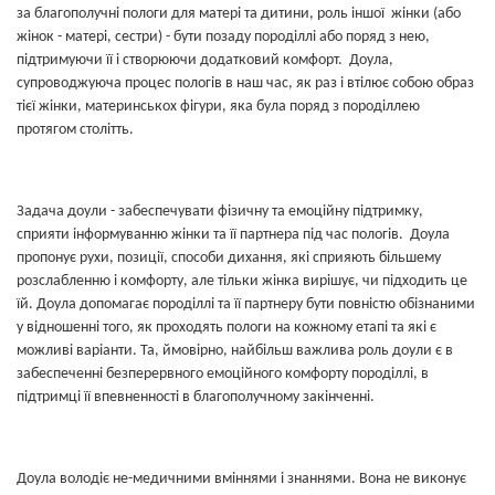
за благополучні пологи для матері та дитини, роль іншої жінки (або
жінок - матері, сестри) - бути позаду породіллі або поряд з нею,
підтримуючи її і створюючи додатковий комфорт. Доула,
супроводжуюча процес пологів в наш час, як раз і втілює собою образ
тієї жінки, материнськох фігури, яка була поряд з породіллею
протягом столітть.
Задача доули - забеспечувати фізичну та емоційну підтримку,
сприяти інформуванню жінки та її партнера під час пологів. Доула
пропонує рухи, позиції, способи дихання, які сприяють більшему
розслабленню і комфорту, але тільки жінка вирішує, чи підходить це
їй. Доула допомагає породіллі та її партнеру бути повністю обізнаними
у відношенні того, як проходять пологи на кожному етапі та які є
можливі варіанти. Та, ймовірно, найбільш важлива роль доули є в
забеспеченні безперервного емоційного комфорту породіллі, в
підтримці її впевненності в благополучному закінченні.
Доула володіє не-медичними вміннями і знаннями. Вона не виконує