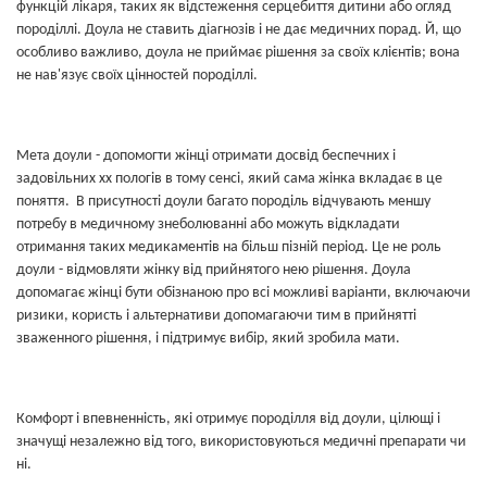
функцій лікаря, таких як відстеження серцебиття дитини або огляд
породіллі. Доула не ставить діагнозів і не дає медичних порад. Й, що
особливо важливо, доула не приймає рішення за своїх клієнтів; вона
не нав'язує своїх цінностей породіллі.
Мета доули - допомогти жінці отримати досвід беспечних і
задовільних хх пологів в тому сенсі, який сама жінка вкладає в це
поняття. В присутності доули багато породіль відчувають меншу
потребу в медичному знеболюванні або можуть відкладати
отримання таких медикаментів на більш пізній період. Це не роль
доули - відмовляти жінку від прийнятого нею рішення. Доула
допомагає жінці бути обізнаною про всі можливі варіанти, включаючи
ризики, користь і альтернативи допомагаючи тим в прийнятті
зваженного рішення, і підтримує вибір, який зробила мати.
Комфорт і впевненність, які отримує породілля від доули, цілющі і
значущі незалежно від того, використовуються медичні препарати чи
ні.