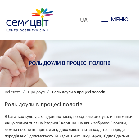
МЕНЮ
UA
РОЛЬ ДОУЛИ В ПРОЦЕСІ ПОЛОГІВ
Всі статті
Про доул
Роль доули в процесі пологів
Роль доули в процесі пологів
В багатьох культурах, з давних часів, породіллю оточували інші жінки.
Якщо подивитися на історичні картини, на яких зображені пологи,
можна побачити, принаймні, двох жінок, які знаходяться поряд з
породіллею і допомогають їй. Одна з них - акушерка, відповідальна