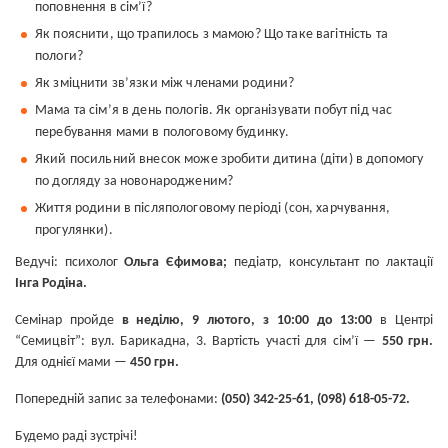
поповнення в сім’ї?
Як пояснити, що трапилось з мамою? Що таке вагітність та
пологи?
Як зміцнити
зв’язки
між членами родини?
Мама та
сім’я
в день пологів. Як організувати побут під час
перебування мами в пологовому будинку.
Який посильний внесок може
зробити
дитина (діти) в допомогу
по догляду за новонародженим?
Життя
родини в післяпологов
ому
період
і
(сон, харчування,
прогулянки).
Ведучі:
психолог
Ольга Єфимова
;
педіатр, консультант по лактації
Інга Родіна
.
Семінар пройде
в
неділю, 9 лютого, з 10:00 до 13:00
в Центрі
“Семицвіт”:
вул. Барикадна, 3.
Вартість участі для сім’ї —
550 грн.
Для однієї мами —
450 грн.
Попередній запис за телефонами:
(050) 342-25-61, (098) 618-05-72.
Будемо раді зустрічі!