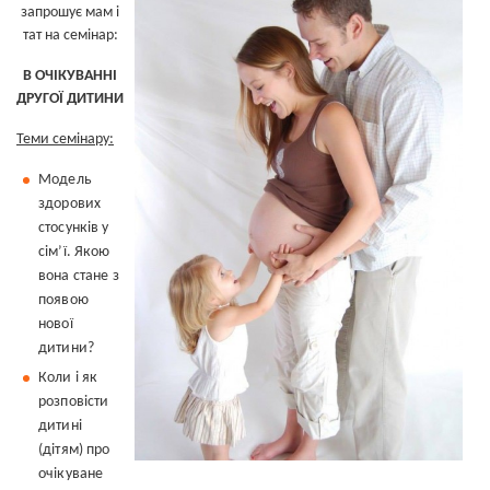
запрошує мам і
тат на семінар:
В ОЧІКУВАННІ
ДРУГОЇ ДИТИНИ
Теми семінару:
Модель
здорових
стосунків
у
сім’ї. Якою
вона стане з
появою
нової
дитини?
Коли і як
роз
повісти
дитині
(дітям) про
очікуван
е